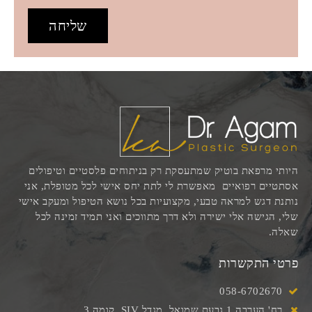
שליחה
היותי מרפאת בוטיק שמתעסקת רק בניתוחים פלסטיים וטיפולים
אסתטיים רפואיים מאפשרת לי לתת יחס אישי לכל מטופלת, אני
נותנת דגש למראה טבעי, מקצועיות בכל נושא הטיפול ומעקב אישי
שלי, הגישה אלי ישירה ולא דרך מתווכים ואני תמיד זמינה לכל
שאלה.
פרטי התקשרות
058-6702670
רח' הערבה 1 גבעת שמואל, מגדל SIV, קומה 3