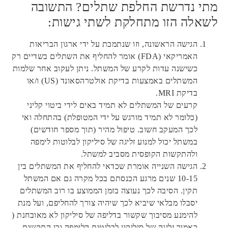
מתי נדרשת החלפת שתלים? התשובה
לשאלה הזו מתחלקת לשתי גישות:
הגישה הראשונה, וזו שנתמכת על ידי ארגון הבריאות
האמריקאי (FDA) אומר להחליף את השתלים בשדיים רק
כשישנה עדות לקרע של המשתל. ניתן לעקוב אחר שלמות
המשתלים באמצעות בדיקת אולטרהסאונד (US) ו/או
בדיקת MRI.
קרעים של המשתלים לא תמיד באים לידי ביטוי קליני
(כלומר לא תמיד מורגש על ידי המטופלת) בהתחלה ואי
לכך המעקב חשוב. טיפול מהיר (תוך מספר חודשים)
במשתל יכול למנוע זליגה של סיליקון לבלוטות לימפה
ולהתקשות הקופסית מסביב למשתל.
הגישה השנייה אומרת שכדאי להחליף את המשתלים בין
10-15 שנים מרגע הכנסתם בכל מקרה גם אם המשתל
תקין. הסיבה לכך נעוצה בזמן הממוצע בו רוב המשתלים
יסבלו מבלאי שיביא לכך שיהיה צורך להחליפם, ועל מנת
להימנע מסיבוך שקשור בדליפה של סיליקון לא מאובחנת (
כאמור זליגה של סיליקון לבלוטות הלימפה וכן התקשות